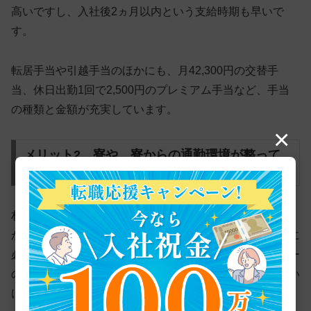
高いですし、入社後2ヵ月以内という支給時期も早いで
す。
転居手当や引越手当のほかにも、月42,300円の交替手
当、休日出勤1回で2,500円のプレミアム手当など、手当
の種類と金額が充実しています。
×
メリット2．寮や、寮からの通勤環境が整って
いる
村田製作所の期間工で働く2つ目のメリットは『寮や、寮
からの通勤環境が充実していること』です。寮には生活に
必要な家具・家電がそろっていて、
内装もほかのメーカー
のものと比べてもきれい
です。最低限の荷物だけ持ってい
けば、すぐにでも快適な新生活をスタートできます。