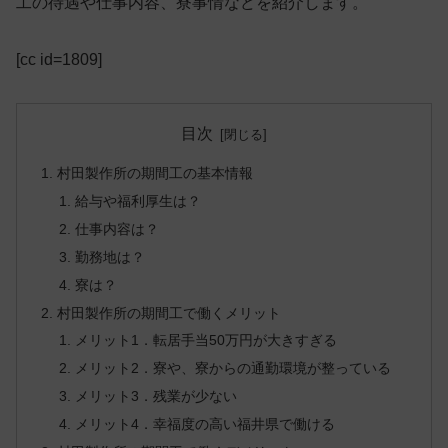
工の待遇や仕事内容、寮事情など
を紹介します。
[cc id=1809]
目次
村田製作所の期間工の基本情報
給与や福利厚生は？
仕事内容は？
勤務地は？
寮は？
村田製作所の期間工で働くメリット
メリット1．転居手当50万円が大きすぎる
メリット2．寮や、寮からの通勤環境が整っている
メリット3．残業が少ない
メリット4．幸福度の高い福井県で働ける