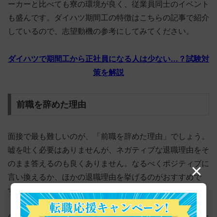
ーカーと比べても寮の環境が良く、従業員同士のイベント
も盛んです。ダイハツ期間工の特徴はこちらの記事で紹介
しているので、志望動機の参考にしてみてください。
ダイハツで期間工から正社員になる人は少ない…？試験対
策を解説
前職を辞めた理由
面接で最も難しいのが、「前職を辞めた理由」でしょう。
嘘を吐く必要はありませんが、ネガティブな退職理由をそ
のまま答えるのも良くありません。
なるべくポジティブに
×
言い換えるか、ほかの退職理由を挙げるのがおすすめ
で
す。