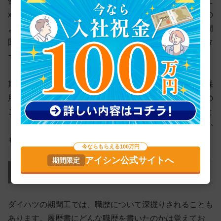
例えば待遇が悪くて前職を辞めているなら、「〇〇までに
xx万円を貯めたかったが、前の職場では不可能だった」の
ような答え方がいいでしょう。ただ、仕事のキツさや人間
関係が理由なら、ほかの辞めた理由を考えておくのがベタ
ーです。
期間工の仕事はキツいため、「キツいから辞めた人」を採
用するのは面接官にとって不安です。面接官は前の職場の
ことを知らないので、人間関係が理由で辞めたと答えると
「人のせいにしてるだけなんじゃないの？」と思われるか
もしれません。
今ならもらえる100万円
アイシン公式サイトへ
職歴について
ダイハツの期間工では、職歴について深掘りされることも
あります。履歴書にどんな職歴を書いたのかは覚えてお