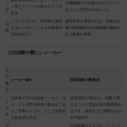
ツ
志望動機や入社後のやりたいこと
ン車とディーゼル車のタイプが
ダ
などしか質問されなかった。
ある
トラックやバス、商用車を製造
書類選考を通過すれば、面接は仕
日
するメーカー。トヨタ自動車の
事の内容確認や志望動機の確認の
野
子会社の1つ
みで面接が簡単
入社試験が難しいメーカー
メ
ー
メーカー紹介
採用試験の難易度
カ
ー
日本最大手の自動車メーカー。ダ
採用試験が3回あり、回数が増
ト
イハツと日野自動車の親会社であ
えるごとに質疑応答の難易度が
ヨ
り「世界のトヨタ」として世界的
上がる。採用までに時間がかか
タ
な知名度を誇る
る可能性大
デ
志望動機はもちろん、とくにト