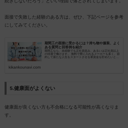
続きしないだろう」といい理由で落とされてしまいます。
面接で失敗した経験のある方は、ぜひ、下記ページを参考
にしてみてください。
期間工の面接に受かるには？持ち物や服装、よく
ある質問と回答例を紹介
期間工なら、未経験でも正社員並み、あるいは正社員以上
の待遇で働けます。 無料で寮に入れるメーカーも多く、節
約して新たな人生をスタートさせる軍資金を貯めたいとい
う人も多いでしょう。 しかし、トヨタや三菱などの高待遇
なメーカーは、競争率も高いで
kikankounavi.com
5.健康面がよくない
健康面が良くない方も
不合格になる可能性が高く
なりま
す。