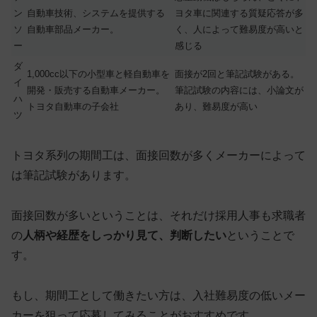
ン
自動車技術、システムを提供する
ヨタ車に関連する質疑応答が多
ソ
自動車部品メーカー。
く、人によって難易度が高いと
ー
感じる
ダ
1,000cc以下の小型車と軽自動車を
面接が2回と筆記試験がある。
イ
開発・販売する自動車メーカー。
筆記試験の内容には、小論文が
ハ
トヨタ自動車の子会社
あり、難易度が高い
ツ
トヨタ系列の期間工は、面接回数が多く
メーカーによって
は筆記試験
があります。
面接回数が多いということは、それだけ採用人事も求職者
の
人柄や経歴をしっかり見て、判断したい
ということで
す。
もし、期間工として働きたい方は、入社難易度の低いメー
カーを狙って応募してみることがおすすめです。