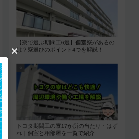
【寮で選ぶ期間工6選】個室寮があるの
×
は？寮選びのポイント4つを解説！
トヨタ期間工の寮17か所の当たり・はず
れ｜個室と相部屋を一覧で紹介