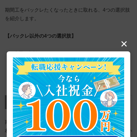
期間工をバックレたくなったときに取れる、4つの選択肢
を紹介します。
【バックレ以外の4つの選択肢】
×
上司に相談する
契約満了まで耐える
辞めたいと伝える
退職代行サービスを活用する
選択肢1．上司に相談する
期間工をバックレる前に取れる1つ目の選択肢は『上司に
相談すること』です。仕事がキツいのか、寮の生活が辛い