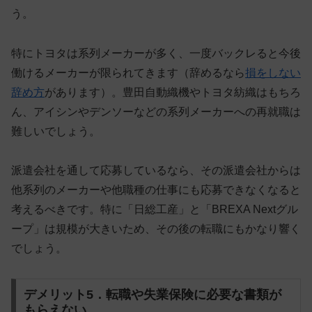
う。
特にトヨタは系列メーカーが多く、
一度バックレると今後
働けるメーカーが限られてきます（辞めるなら
損をしない
辞め方
があります）
。豊田自動織機やトヨタ紡織はもちろ
ん、アイシンやデンソーなどの系列メーカーへの再就職は
難しいでしょう。
派遣会社を通して応募しているなら、その派遣会社からは
他系列のメーカーや他職種の仕事にも応募できなくなると
考えるべきです。特に「日総工産」と「BREXA Nextグル
ープ」は規模が大きいため、その後の転職にもかなり響く
でしょう。
デメリット5．転職や失業保険に必要な書類が
もらえない