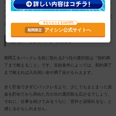
のか、
自分が辛いと思っていることを上司に伝えてみまし
ょう
。期間工の採用活動にも、時間とお金がかかっていま
す。保証はできませんが「辞められるくらいなら」と、配
今ならもらえる100万円
属先や寮を変えてもらえるかもしれません。
アイシン公式サイトへ
選択肢2．契約満了まで耐える
期間工をバックレる前に取れる2つ目の選択肢は『契約満
了まで耐えること』です。支給条件によっては、契約満了
まで耐えれば入社祝い金や満了金がもらえます。
全く貯金できずにバックレるより、
少しでもまとまった資
金を貯めてから辞めた方が次の選択肢も広がる
でしょう。
それに、仕事を続けてみるうちに「意外と頑張れるな」と
感じるかもしれません。