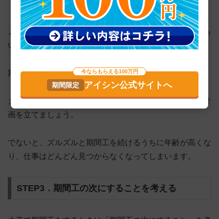
「稼げるメーカー」で働いたときの話です。
メーカーによっては、アルバイトより少し多く稼げるくら
いのこともあります。
今ならもらえる100万円
期間工はあくまでも「
貯金のためにする仕事
」です。
アイシン公式サイトへ
まずは貯金する額を決め、それをいつまでに貯めるのか計
画を立てましょう。
でないと、
ズルズルと期間工を続けるうちに年齢が高くな
り、仕事はどんどん見つからなくなってしまいます
。
STEP3．期間工の次にすることを考える