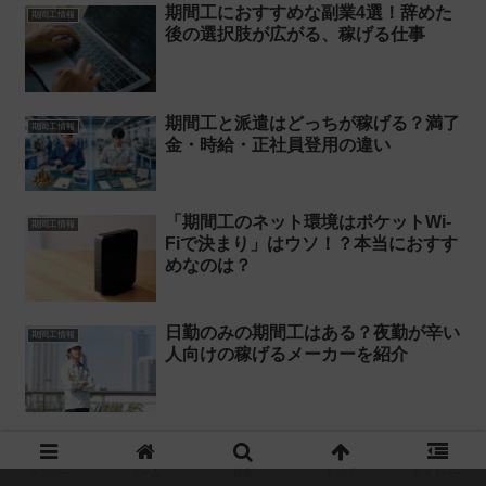
期間工におすすめな副業4選！辞めた
期間工情報
後の選択肢が広がる、稼げる仕事
期間工と派遣はどっちが稼げる？満了
期間工情報
金・時給・正社員登用の違い
「期間工のネット環境はポケットWi-
期間工情報
Fiで決まり」はウソ！？本当におすす
めなのは？
日勤のみの期間工はある？夜勤が辛い
期間工情報
人向けの稼げるメーカーを紹介
期間工のバックレで困るのは自分！辞
期間工情報
めた後に困らないためにすべきこと
メニュー
ホーム
検索
トップ
サイドバー