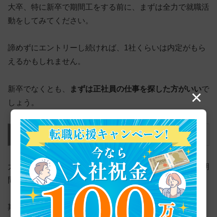
大卒、特に新卒で期間工をする前に、まずは全力で就職活
動をしてみてください。
諦めずにエントリーし続ければ、1社くらいは内定がもら
えるかもしれません。
新卒でなくとも、
まずは正社員の仕事を探した方がいい
で
×
しょう。
STEP2．働く期間と貯金する額を決める
大卒で期間工をするときは、メーカーを選ぶ前に「働く期
間と貯金する額」を決めましょう。
期間工は未経験でもとにかく稼げる仕事ですが、それは