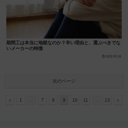
期間工は本当に地獄なのか？辛い理由と、選ぶべきでな
いメーカーの特徴
2022.03.16
次のページ
前
次
1
…
7
8
9
10
11
…
13
へ
へ